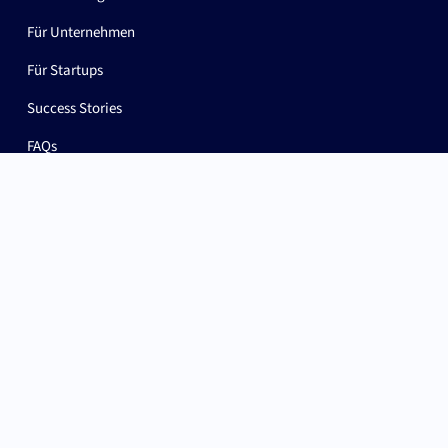
Für Unternehmen
Für Startups
Success Stories
FAQs
BAYPAT & Kontakt
Mission & Rolle
Netzwerk
Impact
Team
Karriere
Newsroom