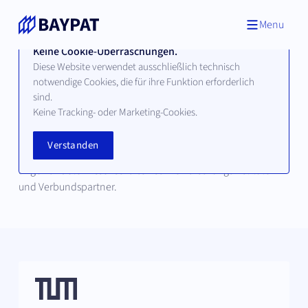
Menu
Keine Cookie-Überraschungen.
Diese Website verwendet ausschließlich technisch
notwendige Cookies, die für ihre Funktion erforderlich
Unser Netzwerk
sind.
Keine Tracking- oder Marketing-Cookies.
Wir sind Stolz über die Zusammenarbeit mit unseren
Verstanden
Partnern: Bayerische Universitäten, Hochschulen für
angewandete Wissenschaften sowie Forschungsinstitute
und Verbundspartner.