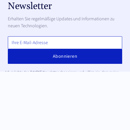
Newsletter
Erhalten Sie regelmäßige Updates und Informationen zu
neuen Technologien.
Ich möchte den BAYPAT Newsletter abonnieren und willige ein, dass meine
E-Mail-Adresse zum Versand des Newsletters verarbeitet wird. Die Anmeldung
erfolgt per Double-Opt-in. Weitere Informationen finden Sie in der
Datenschutzerklärung
.