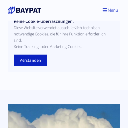
Menu
Keine Cookie-Überraschungen.
Diese Website verwendet ausschließlich technisch
notwendige Cookies, die für ihre Funktion erforderlich
sind.
News & Events
Keine Tracking- oder Marketing-Cookies.
Verstanden
Treffen Sie unser Team auf Fachmessen, bei
Branchenveranstaltungen oder in Workshops.