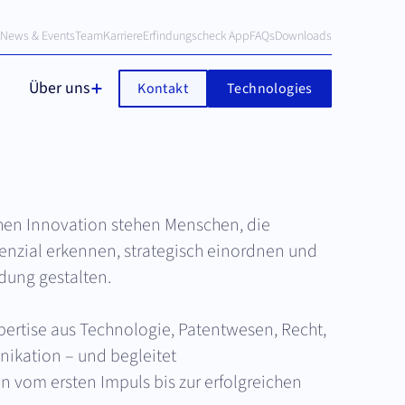
News & Events
Team
Karriere
Erfindungscheck App
FAQs
Downloads
Über uns
Kontakt
Technologies
chen Innovation stehen Menschen, die
enzial erkennen, strategisch einordnen und
dung gestalten.
pertise aus Technologie, Patentwesen, Recht,
ikation – und begleitet
 vom ersten Impuls bis zur erfolgreichen