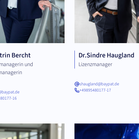
trin Bercht
Dr.
Sindre Haugland
managerin und
Lizenzmanager
managerin
shaugland@baypat.de
+49895480177-17
@baypat.de
80177-16