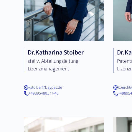
Dr.
Katharina Stoiber
Dr.
Ka
stellv. Abteilungsleitung
Patent
Lizenzmanagement
Lizenz
kstoiber@baypat.de
kbercht
+49895480177-40
+498954