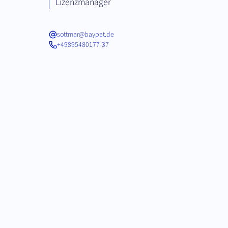
Lizenzmanager
sottmar@baypat.de
+49895480177-37