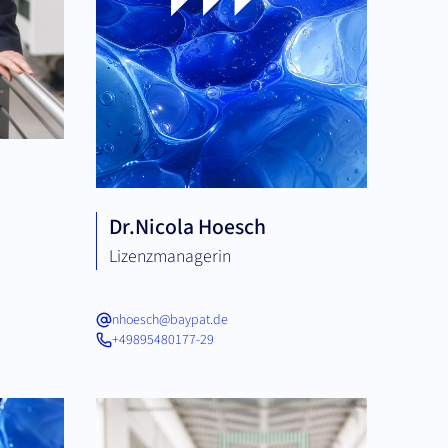
Dr.
Nicola Hoesch
Lizenzmanagerin
nhoesch@baypat.de
+49895480177-29