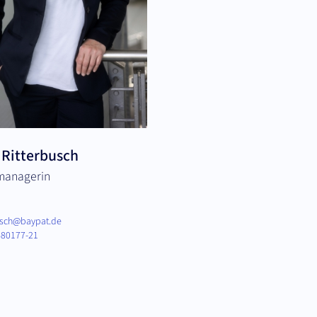
 Ritterbusch
managerin
busch@baypat.de
80177-21