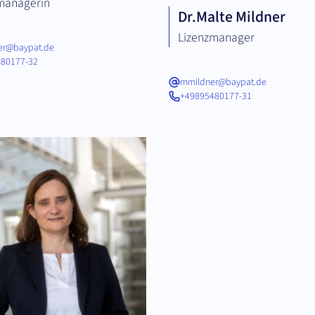
managerin
Dr.
Malte Mildner
Lizenzmanager
fer@baypat.de
80177-32
mmildner@baypat.de
+49895480177-31