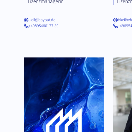
Lizenzmanagerin
Lizenz
lkeil@baypat.de
bkeilho
+49895480177-30
+498954