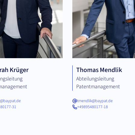
rah Krüger
Thomas Mendlik
ungsleitung
Abteilungsleitung
zmanagement
Patentmanagement
r@baypat.de
tmendlik@baypat.de
80177-31
+49895480177-18