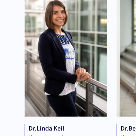
Dr.
Linda Keil
Dr.
Be