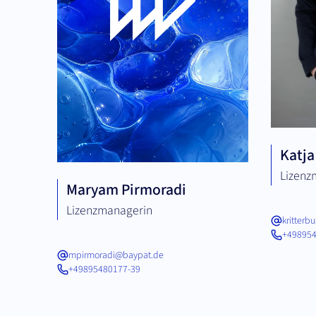
Katja
Lizenz
Maryam Pirmoradi
Lizenzmanagerin
kritter
+498954
mpirmoradi@baypat.de
+49895480177-39