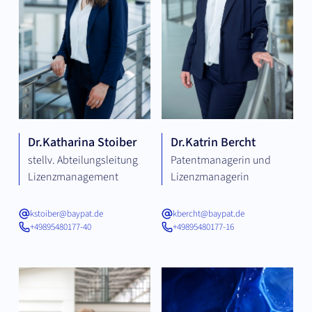
Dr.
Katharina Stoiber
Dr.
Katrin Bercht
stellv. Abteilungsleitung
Patentmanagerin und
Lizenzmanagement
Lizenzmanagerin
kstoiber@baypat.de
kbercht@baypat.de
+49895480177-40
+49895480177-16