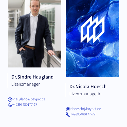
Dr.
Sindre Haugland
Lizenzmanager
Dr.
Nicola Hoesch
Lizenzmanagerin
shaugland@baypat.de
+49895480177-17
nhoesch@baypat.de
+49895480177-29