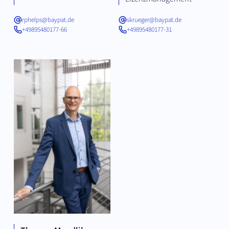
rphelps@baypat.de
skrueger@baypat.de
+49895480177-66
+49895480177-31