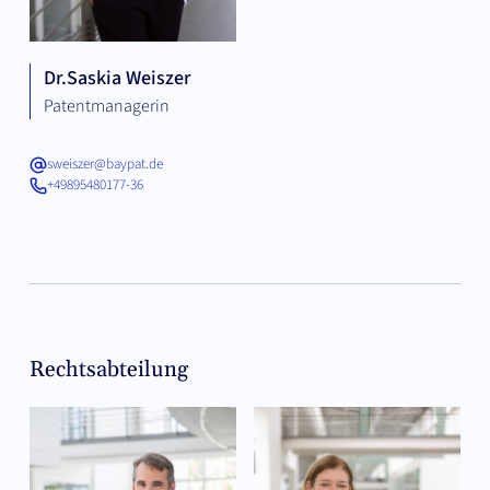
Dr.
Saskia Weiszer
Patentmanagerin
sweiszer@baypat.de
+49895480177-36
Rechtsabteilung