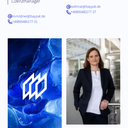
Lizenzmanager
sottmar@baypat.de
+49895480177-37
mmildner@baypat.de
+49895480177-31