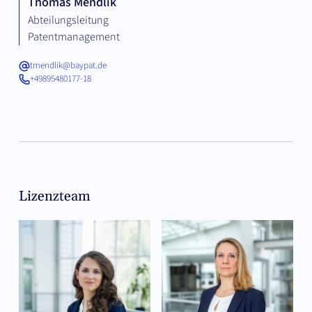
Thomas Mendlik
Abteilungsleitung
Patentmanagement
tmendlik@baypat.de
+49895480177-18
Lizenzteam