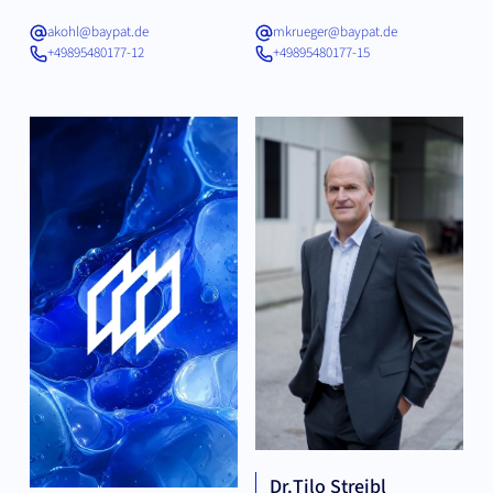
akohl@baypat.de
mkrueger@baypat.de
+49895480177-12
+49895480177-15
Dr.
Tilo Streibl