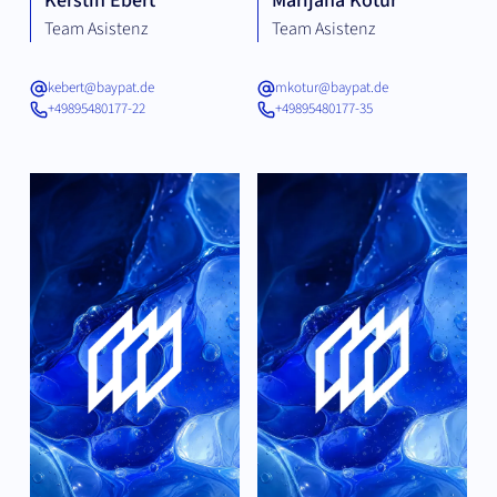
Kerstin Ebert
Marijana Kotur
Team Asistenz
Team Asistenz
kebert@baypat.de
mkotur@baypat.de
+49895480177-22
+49895480177-35