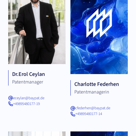
Dr.
Erol Ceylan
Patentmanager
Charlotte Federhen
Patentmanagerin
eceylan@baypat.de
+49895480177-19
cfederhen@baypat.de
+49895480177-14