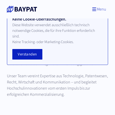
Menu
Keine Cookie-Überraschungen.
Diese Website verwendet ausschließlich technisch
notwendige Cookies, die für ihre Funktion erforderlich
Unser Team
sind.
Keine Tracking- oder Marketing-Cookies.
Hinter jeder erfolgreichen Innovation stehen Menschen, die
Verstanden
wissenschaftliches Potenzial erkennen, strategisch
einordnen und den Weg in die Anwendung gestalten.
Unser Team vereint Expertise aus Technologie, Patentwesen,
Recht, Wirtschaft und Kommunikation – und begleitet
Hochschulinnovationen vom ersten Impuls bis zur
erfolgreichen Kommerzialisierung.