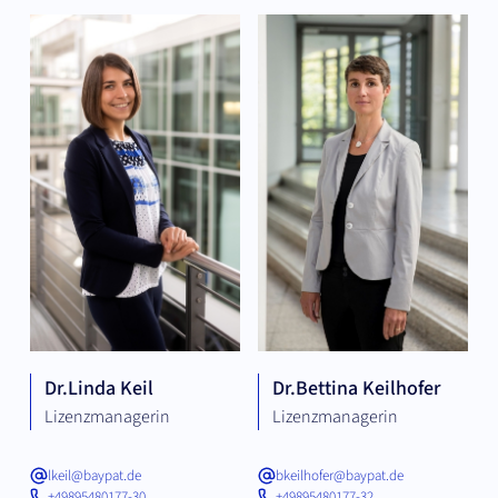
Dr.
Linda Keil
Dr.
Bettina Keilhofer
Lizenzmanagerin
Lizenzmanagerin
lkeil@baypat.de
bkeilhofer@baypat.de
+49895480177-30
+49895480177-32