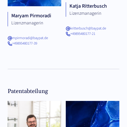
Katja Ritterbusch
Lizenzmanagerin
Maryam Pirmoradi
Lizenzmanagerin
kritterbusch@baypat.de
+49895480177-21
mpirmoradi@baypat.de
+49895480177-39
Patentabteilung