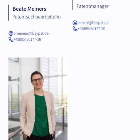
Patentmanager
Beate Meiners
Patentsachbearbeiterin
tstreibl@baypat.de
+49895480177-20
bmeiners@baypat.de
+49895480177-28