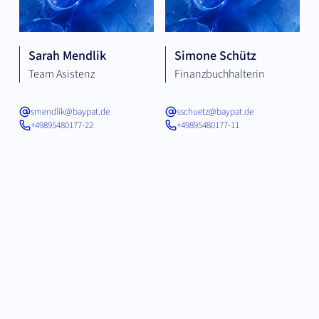
Sarah Mendlik
Simone Schütz
Team Asistenz
Finanzbuchhalterin
smendlik@baypat.de
sschuetz@baypat.de
+49895480177-22
+49895480177-11