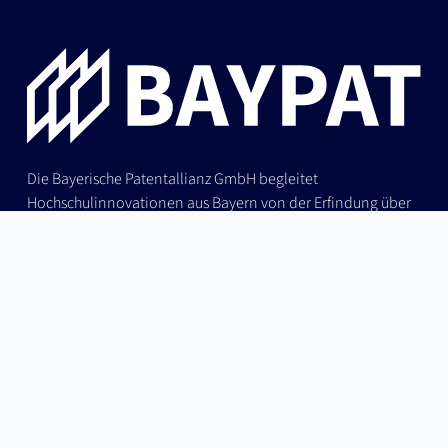
Die Bayerische Patentallianz GmbH begleitet
Hochschulinnovationen aus Bayern von der Erfindung über
Patentschutz und IP-Strategie bis zur erfolgreichen
Lizenzierung an Industrie und Start-ups.
German (Germany)
Nach oben
English
Erfindung & Schutzrechte