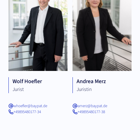
Wolf Hoefler
Andrea Merz
Jurist
Juristin
whoefler@baypat.de
amerz@baypat.de
+49895480177-34
+49895480177-38