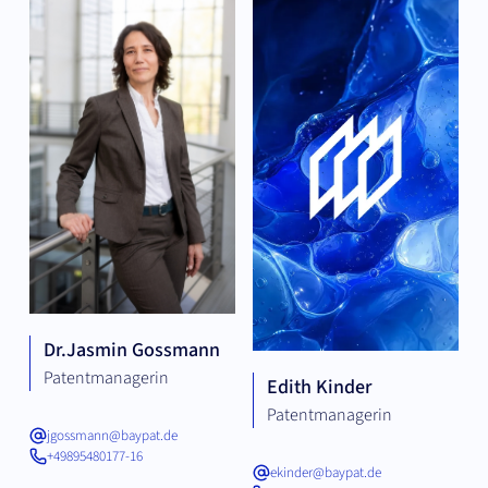
Dr.
Jasmin Gossmann
Patentmanagerin
Edith Kinder
Patentmanagerin
jgossmann@baypat.de
+49895480177-16
ekinder@baypat.de