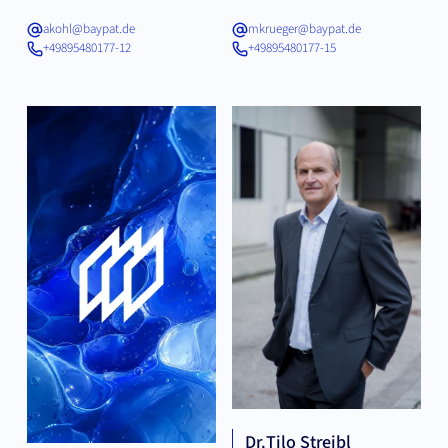
akohl@baypat.de
mkrueger@baypat.de
+49895480177-12
+49895480177-15
Dr.
Tilo Streibl