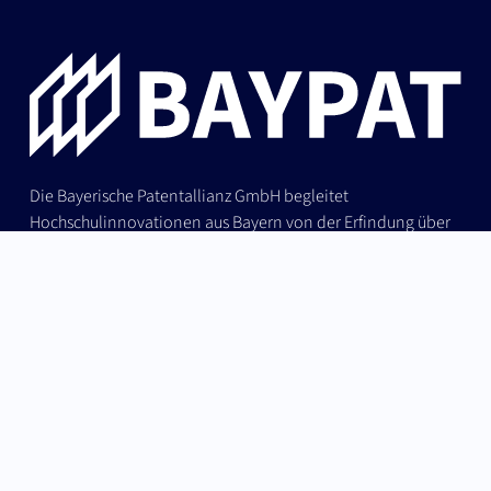
Die Bayerische Patentallianz GmbH begleitet
Hochschulinnovationen aus Bayern von der Erfindung über
Patentschutz und IP-Strategie bis zur erfolgreichen
Lizenzierung an Industrie und Start-ups.
German (Germany)
Nach oben
English
Erfindung & Schutzrechte