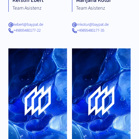
Kerstin Ebert
Marijana Kotur
Team Asistenz
Team Asistenz
kebert@baypat.de
mkotur@baypat.de
+49895480177-22
+49895480177-35