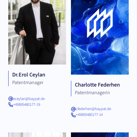
Dr.
Erol Ceylan
Patentmanager
Charlotte Federhen
Patentmanagerin
eceylan@baypat.de
+49895480177-19
cfederhen@baypat.de
+49895480177-14