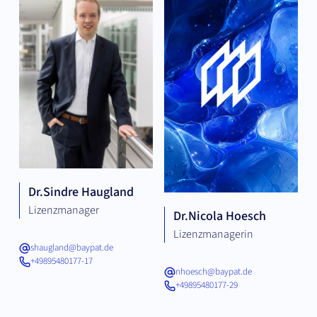
Dr.
Sindre Haugland
Lizenzmanager
Dr.
Nicola Hoesch
Lizenzmanagerin
shaugland@baypat.de
+49895480177-17
nhoesch@baypat.de
+49895480177-29