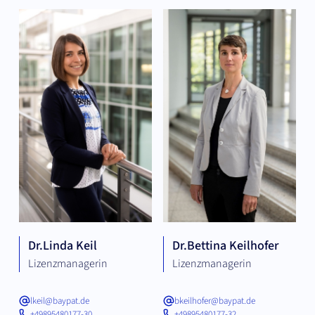
Dr.
Linda Keil
Dr.
Bettina Keilhofer
Lizenzmanagerin
Lizenzmanagerin
lkeil@baypat.de
bkeilhofer@baypat.de
+49895480177-30
+49895480177-32