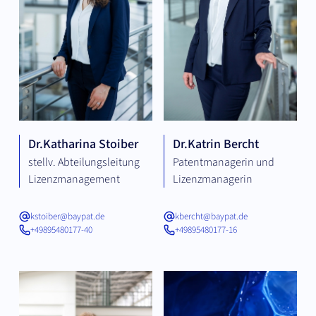
Dr.
Katharina Stoiber
Dr.
Katrin Bercht
stellv. Abteilungsleitung
Patentmanagerin und
Lizenzmanagement
Lizenzmanagerin
kstoiber@baypat.de
kbercht@baypat.de
+49895480177-40
+49895480177-16