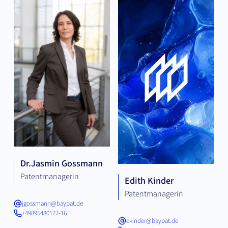
Dr.
Jasmin Gossmann
Patentmanagerin
Edith Kinder
Patentmanagerin
jgossmann@baypat.de
+49895480177-16
ekinder@baypat.de