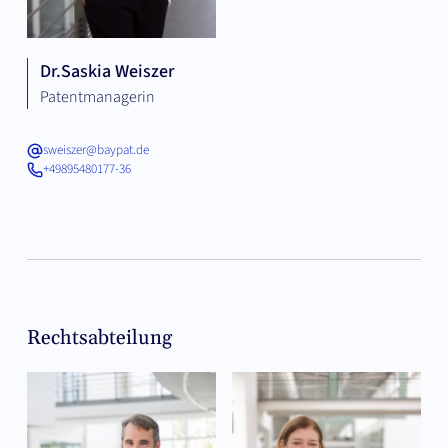
Dr.
Saskia Weiszer
Patentmanagerin
sweiszer@baypat.de
+49895480177-36
Rechtsabteilung