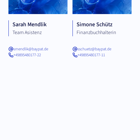
Sarah Mendlik
Simone Schütz
Team Asistenz
Finanzbuchhalterin
smendlik@baypat.de
sschuetz@baypat.de
+49895480177-22
+49895480177-11