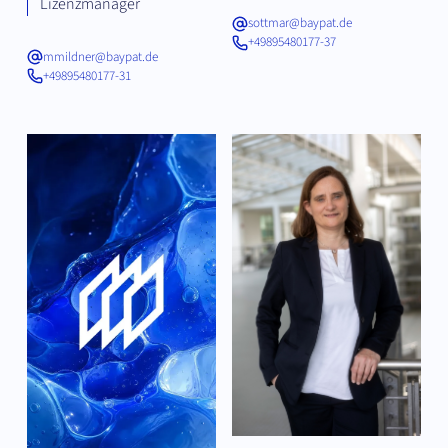
Lizenzmanager
sottmar@baypat.de
+49895480177-37
mmildner@baypat.de
+49895480177-31