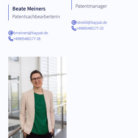
Patentmanager
Beate Meiners
Patentsachbearbeiterin
tstreibl@baypat.de
+49895480177-20
bmeiners@baypat.de
+49895480177-28