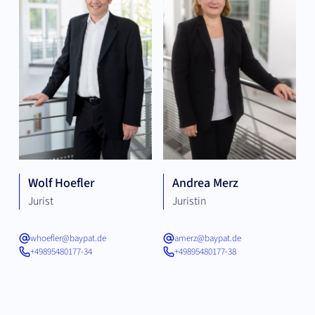
Wolf Hoefler
Andrea Merz
Jurist
Juristin
whoefler@baypat.de
amerz@baypat.de
+49895480177-34
+49895480177-38