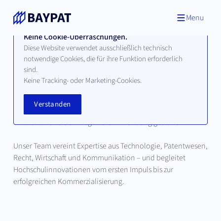
Menu
Keine Cookie-Überraschungen.
Diese Website verwendet ausschließlich technisch
notwendige Cookies, die für ihre Funktion erforderlich
Unser Team
sind.
Keine Tracking- oder Marketing-Cookies.
Hinter jeder erfolgreichen Innovation stehen Menschen, die
Verstanden
wissenschaftliches Potenzial erkennen, strategisch
einordnen und den Weg in die Anwendung gestalten.
Unser Team vereint Expertise aus Technologie, Patentwesen,
Recht, Wirtschaft und Kommunikation – und begleitet
Hochschulinnovationen vom ersten Impuls bis zur
erfolgreichen Kommerzialisierung.