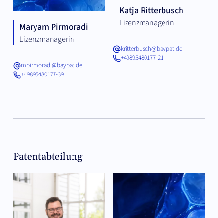
Katja Ritterbusch
Lizenzmanagerin
Maryam Pirmoradi
Lizenzmanagerin
kritterbusch@baypat.de
+49895480177-21
mpirmoradi@baypat.de
+49895480177-39
Patentabteilung