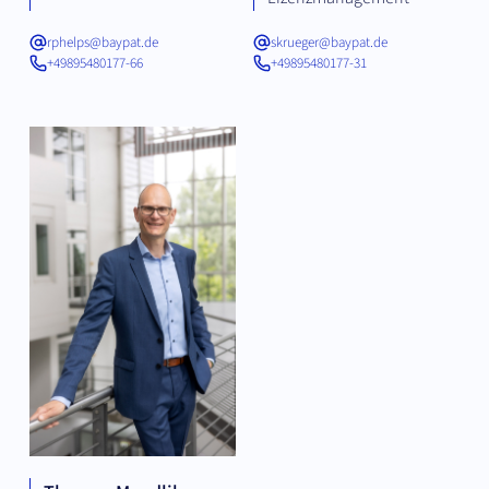
rphelps@baypat.de
skrueger@baypat.de
+49895480177-66
+49895480177-31