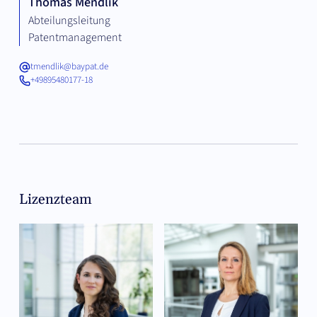
Thomas Mendlik
Abteilungsleitung
Patentmanagement
tmendlik@baypat.de
+49895480177-18
Lizenzteam