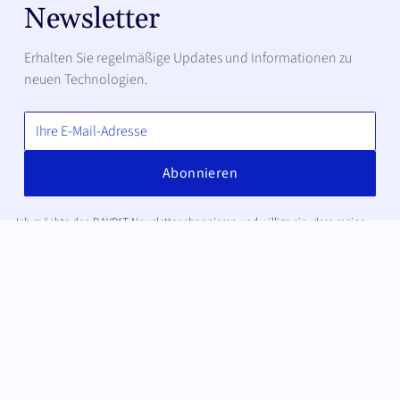
Newsletter
Erhalten Sie regelmäßige Updates und Informationen zu
neuen Technologien.
Ich möchte den BAYPAT Newsletter abonnieren und willige ein, dass meine
E-Mail-Adresse zum Versand des Newsletters verarbeitet wird. Die Anmeldung
erfolgt per Double-Opt-in. Weitere Informationen finden Sie in der
Datenschutzerklärung
.