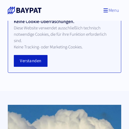
Menu
Keine Cookie-Überraschungen.
Diese Website verwendet ausschließlich technisch
notwendige Cookies, die für ihre Funktion erforderlich
sind.
News & Events
Keine Tracking- oder Marketing-Cookies.
Verstanden
Treffen Sie unser Team auf Fachmessen, bei
Branchenveranstaltungen oder in Workshops.