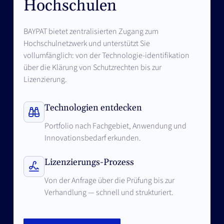
Hochschulen
BAYPAT bietet zentralisierten Zugang zum
Hochschulnetzwerk und unterstützt Sie
vollumfänglich: von der Technologie-identifikation
über die Klärung von Schutzrechten bis zur
Lizenzierung.
Technologien entdecken
Portfolio nach Fachgebiet, Anwendung und
Innovationsbedarf erkunden.
Lizenzierungs-Prozess
Von der Anfrage über die Prüfung bis zur
Verhandlung — schnell und strukturiert.