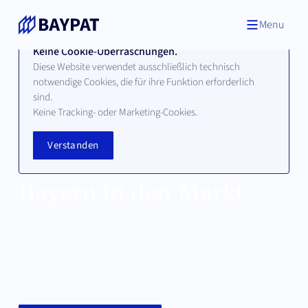
Menu
Keine Cookie-Überraschungen.
Diese Website verwendet ausschließlich technisch
notwendige Cookies, die für ihre Funktion erforderlich
sind.
INNOVATIONEN SICHERN ZUKUNFT
Keine Tracking- oder Marketing-Cookies.
Wir bringen
Verstanden
Innovationen aus
Bayern in den Markt
Wir sind ein Unternehmen der bayerischen Universitäten
und Hochschulen. Wir sichern Innovationen patentrechtlich
ab und ermöglichen Unternehmen sowie Startups den
Zugang zu zukunftsweisenden Technologien.